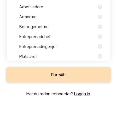
Arbetsledare
Armerare
Betongarbetare
Entreprenadchef
Entreprenadingenjör
Platschef
Fortsätt
Lärling/Praktik
Har du redan connectat?
Logga in
.
Mark och anläggning
REWAB