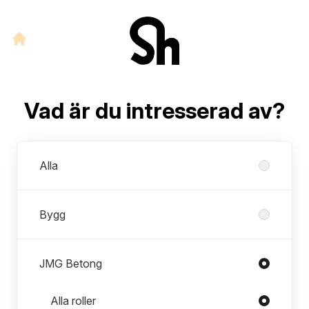
Vad är du intresserad av?
Avdelningar
Alla
Bygg
JMG Betong
Roller i JMG Betong
Alla roller