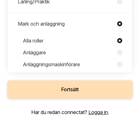
Lärling/Praktik
Mark och anläggning
Roller i Mark och anläggning
Alla roller
Anläggare
Anläggningsmaskinförare
Arbetsledare
Armerare
Fortsätt
Betongarbetare
Entreprenadchef
Har du redan connectat?
Logga in
.
Entreprenadingenjör
Förrådstekniker