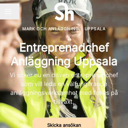
Dela sidan
KARRIÄRMENY
MARK OCH ANLÄGGNING
·
UPPSALA
Entreprenadchef
Anläggning Uppsala
Vi söker nu en driven entreprenadchef
som vill leda en välfungerande
anläggningsverksamhet med fokus på
tillväxt.
Skicka ansökan