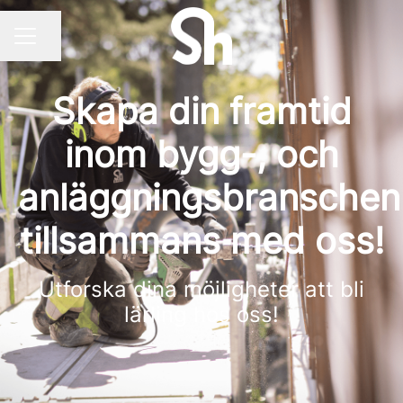
Dela sidan
KARRIÄRMENY
Skapa din framtid
inom bygg-, och
anläggningsbranschen
tillsammans med oss!
Utforska dina möjligheter att bli
lärling hos oss!